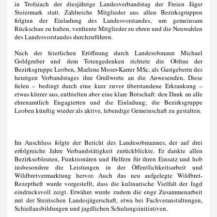
in Trofaiach der diesjährige Landesverbandstag der Freien Jäger
Steiermark statt. Zahlreiche Mitglieder aus allen Bezirksgruppen
folgten der Einladung des Landesvorstandes, um gemeinsam
Rückschau zu halten, verdiente Mitglieder zu ehren und die Neuwahlen
des Landesvorstandes durchzuführen.
Nach der feierlichen Eröffnung durch Landesobmann Michael
Goldgruber und dem Totengedenken richtete die Obfrau der
Bezirksgruppe Leoben, Marlene Moser-Karrer MSc, als Gastgeberin des
heurigen Verbandstages ihre Grußworte an die Anwesenden. Diese
fielen – bedingt durch eine kurz zuvor überstandene Erkrankung –
etwas kürzer aus, enthielten aber eine klare Botschaft: den Dank an alle
ehrenamtlich Engagierten und die Einladung, die Bezirksgruppe
Leoben künftig wieder als aktive, lebendige Gemeinschaft zu gestalten.
Im Anschluss folgte der Bericht des Landesobmannes, der auf drei
erfolgreiche Jahre Verbandstätigkeit zurückblickte. Er dankte allen
Bezirksobleuten, Funktionären und Helfern für ihren Einsatz und hob
insbesondere die Leistungen in der Öffentlichkeitsarbeit und
Wildbretvermarktung hervor. Auch das neu aufgelegte Wildbret-
Rezeptheft wurde vorgestellt, dass die kulinarische Vielfalt der Jagd
eindrucksvoll zeigt. Erwähnt wurde zudem die enge Zusammenarbeit
mit der Steirischen Landesjägerschaft, etwa bei Fachveranstaltungen,
Schießausbildungen und jagdlichen Schulungsinitiativen.