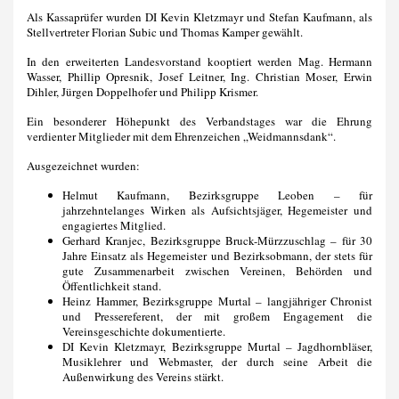
Als Kassaprüfer wurden DI Kevin Kletzmayr und Stefan Kaufmann, als
Stellvertreter Florian Subic und Thomas Kamper gewählt.
In den erweiterten Landesvorstand kooptiert werden Mag. Hermann
Wasser, Phillip Opresnik, Josef Leitner, Ing. Christian Moser, Erwin
Dihler, Jürgen Doppelhofer und Philipp Krismer.
Ein besonderer Höhepunkt des Verbandstages war die Ehrung
verdienter Mitglieder mit dem Ehrenzeichen „Weidmannsdank“.
Ausgezeichnet wurden:
Helmut Kaufmann, Bezirksgruppe Leoben – für
jahrzehntelanges Wirken als Aufsichtsjäger, Hegemeister und
engagiertes Mitglied.
Gerhard Kranjec, Bezirksgruppe Bruck-Mürzzuschlag – für 30
Jahre Einsatz als Hegemeister und Bezirksobmann, der stets für
gute Zusammenarbeit zwischen Vereinen, Behörden und
Öffentlichkeit stand.
Heinz Hammer, Bezirksgruppe Murtal – langjähriger Chronist
und Pressereferent, der mit großem Engagement die
Vereinsgeschichte dokumentierte.
DI Kevin Kletzmayr, Bezirksgruppe Murtal – Jagdhornbläser,
Musiklehrer und Webmaster, der durch seine Arbeit die
Außenwirkung des Vereins stärkt.