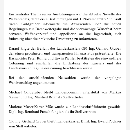
Ein zentrales Thema seiner Ausführungen war die aktuelle Novelle des
Waffenrechts, deren erste Bestimmungen mit 1. November 2025 in Kraft
traten. Goldgruber informierte die Anwesenden über die neuen
Regelungen zur Datenweitergabe und die vierwöchige Wartefrist beim
privaten Waffenverkauf und appellierte an die Jägerschaft, sich
frühzeitig über die praktische Umsetzung zu informieren.
Darauf folgte der Bericht des Landeskassiers Ofö Ing. Gerhard Gruber,
der einen geordneten und transparenten Finanzstatus präsentierte. Die
Kassaprüfer Peter König und Erwin Pichler bestätigten die einwandfreie
Gebarung und empfahlen die Entlastung des Kassiers und des
Landesvorstandes, die einstimmig beschlossen wurde.
Bei den anschließenden Neuwahlen wurde der vorgelegte
Wahlvorschlag angenommen:
Michael Goldgruber bleibt Landesobmann, unterstützt von Markus
Steiner und Ing. Manfred Rohr als Stellvertreter.
Marlene Moser-Karrer MSc wurde zur Landesschriftführerin gewählt,
Dipl.-Ing. Bernhard Frosch fungiert als ihr Stellvertreter.
Ofö Ing. Gerhard Gruber bleibt Landeskassier, Bmst. Ing. Ewald Puchner
sein Stellvertreter.